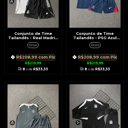
Conjunto de Time
Conjunto de Time
Tailandês - Real Madrid
Tailandês - PSG Azul
Branco c/ Preto Detalhe
Escuro c/ Vermelho
Único
Único
Cinza Lateral Regata /
Regata / Short
Short
R$208,99
com
Pix
R$208,99
com
Pix
R$219,99
R$219,99
8
x de
R$33,33
8
x de
R$33,33