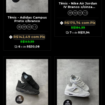
Tênis - Nike Air Jordan
IV Branco c/cinza
Detalhe Preto
39
40
41
+ 3
Tênis - Adidas Campus
Preto c/branco
R$175,74
com
Pix
38
39
40
+ 4
R$184,99
7
x de
R$31,94
R$142,49
com
Pix
R$149,99
6
x de
R$30,08