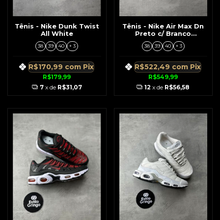
Tênis - Nike Dunk Twist
Tênis - Nike Air Max Dn
All White
Preto c/ Branco
Detalhes Cinza
38
39
40
+ 3
38
39
40
+ 3
R$170,99
com
Pix
R$522,49
com
Pix
R$179,99
R$549,99
7
x de
R$31,07
12
x de
R$56,58