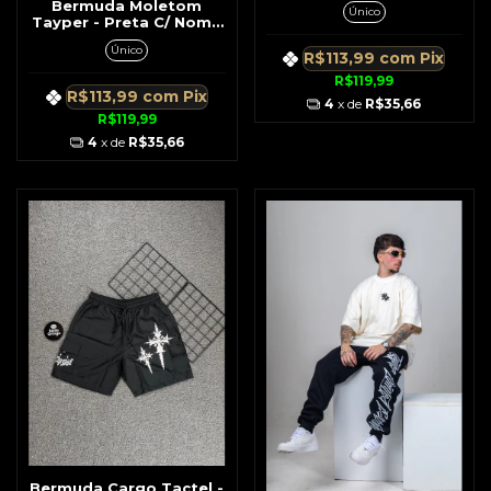
Grande Branco
Bermuda Moletom
Único
Tayper - Preta C/ Nome
Tayper Lateral
Único
R$113,99
com
Pix
R$119,99
R$113,99
com
Pix
4
x de
R$35,66
R$119,99
4
x de
R$35,66
Bermuda Cargo Tactel -