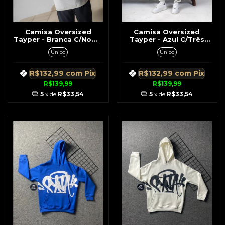
Camisa Oversized
Camisa Oversized
Tayper - Branca C/Nome
Tayper - Azul C/Três
Tayper na Horizontal
Anjos
Único
Único
R$132,99
com
Pix
R$132,99
com
Pix
R$139,99
R$139,99
5
x de
R$33,54
5
x de
R$33,54