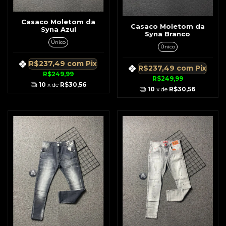
Casaco Moletom da
Casaco Moletom da
Syna Azul
Syna Branco
Único
Único
R$237,49
com
Pix
R$237,49
com
Pix
R$249,99
R$249,99
10
x de
R$30,56
10
x de
R$30,56