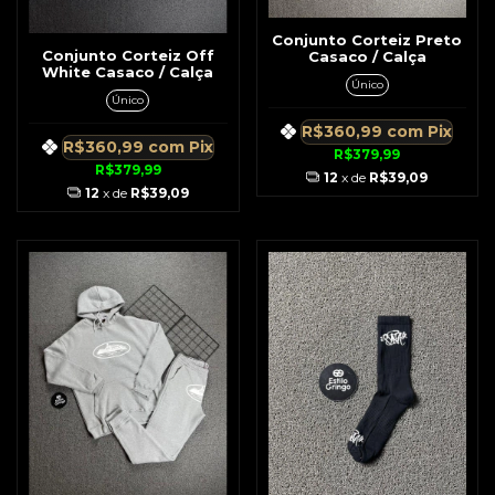
Conjunto Corteiz Preto
Conjunto Corteiz Off
Casaco / Calça
White Casaco / Calça
Único
Único
R$360,99
com
Pix
R$360,99
com
Pix
R$379,99
R$379,99
12
x de
R$39,09
12
x de
R$39,09