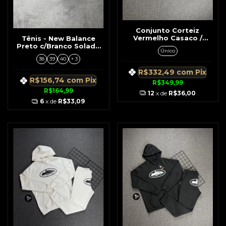
Conjunto Corteiz
Vermelho Casaco /
Tênis - New Balance
Short
Preto c/Branco Solado
Único
Creme
38
39
40
+ 3
R$332,49
com
Pix
R$156,74
com
Pix
R$349,99
R$164,99
12
x de
R$36,00
6
x de
R$33,09