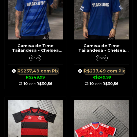
Camisa de Time
Camisa de Time
Tailandesa - Chelsea
Tailandesa - Chelsea
Retrô Azul Nº 11 Drogba
Retrô Azul Nº 13 Ballack
Único
Único
08/09
07/08
R$237,49
com
Pix
R$237,49
com
Pix
R$249,99
R$249,99
10
x de
R$30,56
10
x de
R$30,56