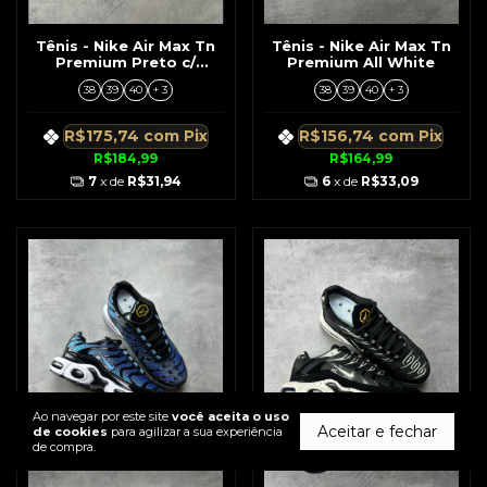
Tênis - Nike Air Max Tn
Tênis - Nike Air Max Tn
Premium Preto c/
Premium All White
Vermelho
38
39
40
+ 3
38
39
40
+ 3
R$175,74
com
Pix
R$156,74
com
Pix
R$184,99
R$164,99
7
x de
R$31,94
6
x de
R$33,09
Ao navegar por este site
você aceita o uso
Aceitar e fechar
de cookies
para agilizar a sua experiência
de compra.