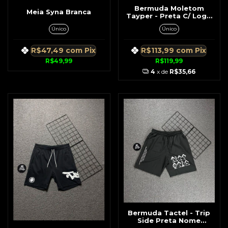
Bermuda Moletom
Meia Syna Branca
Tayper - Preta C/ Logo
TR
Único
Único
R$47,49
com
Pix
R$113,99
com
Pix
R$49,99
R$119,99
4
x de
R$35,66
Bermuda Tactel - Trip
Side Preta Nome