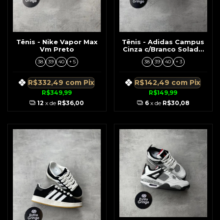
Tênis - Nike Vapor Max
Tênis - Adidas Campus
Vm Preto
Cinza c/Branco Solado
Marrom
38
39
40
+ 5
38
39
40
+ 3
R$332,49
com
Pix
R$142,49
com
Pix
R$349,99
R$149,99
12
x de
R$36,00
6
x de
R$30,08