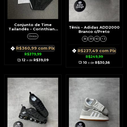
Conjunto de Time
Tênis - Adidas ADD2000
Tailandês - Corinthians
Branco c/Preto
Branco c/ Detalhe Preto
Único
No Ombro e Lateral
38
39
40
+ 3
R$360,99
com
Pix
R$237,49
com
Pix
R$379,99
R$249,99
12
x de
R$39,09
10
x de
R$30,56