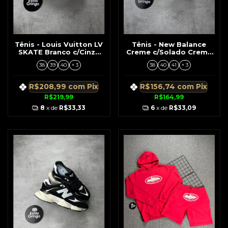
Tênis - Louis Vuitton LV
Tênis - New Balance
SKATE Branco c/Cinza
Creme c/Solado Creme
Premium
Detalhe Marrom
38
39
40
+ 3
38
40
41
+ 3
R$208,99
com
Pix
R$156,74
com
Pix
R$219,99
R$164,99
8
x de
R$33,33
6
x de
R$33,09