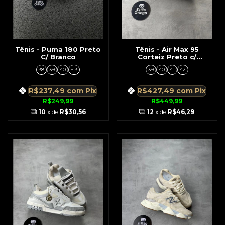
Tênis - Puma 180 Preto
Tênis - Air Max 95
C/ Branco
Corteiz Preto c/
Simbolo Amarelo
38
39
40
+ 3
39
40
41
42
R$237,49
com
Pix
R$427,49
com
Pix
R$249,99
R$449,99
10
x de
R$30,56
12
x de
R$46,29