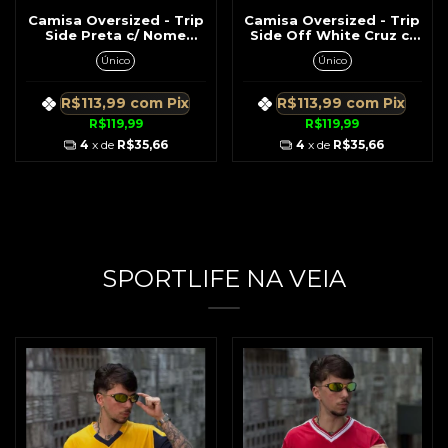
Camisa Oversized - Trip
Camisa Oversized - Trip
Side Preta c/ Nome
Side Off White Cruz c/
Colorido Na Costa
Nome Trip Side Na
Único
Único
Costa
R$113,99
com
Pix
R$113,99
com
Pix
R$119,99
R$119,99
4
x de
R$35,66
4
x de
R$35,66
SPORTLIFE NA VEIA