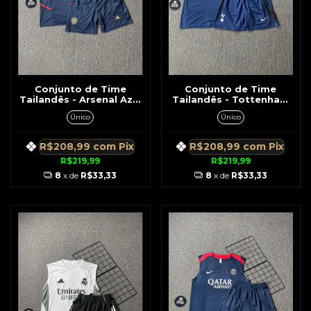
Conjunto de Time
Conjunto de Time
Tailandês - Arsenal Azul
Tailandês - Tottenham
Escuro Detalhes
Azul Escuro c/ Rosa
Único
Único
Dourado Regata / Short
R$208,99
com
Pix
R$208,99
com
Pix
R$219,99
R$219,99
8
x de
R$33,33
8
x de
R$33,33