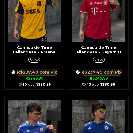
Camisa de Time
Camisa de Time
Tailandesa - Arsenal
Tailandesa - Bayern De
Amarela c/ Azul Retrô
Munique Retrô 2013
Único
Único
1999
Vermelha c/ Branca
R$237,49
com
Pix
R$237,49
com
Pix
R$249,99
R$249,99
10
x de
R$30,56
10
x de
R$30,56