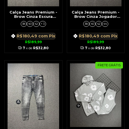
Calça Jeans Premium -
Calça Jeans Premium -
Brow Cinza Escura
Brow Cinza Jogador
C/Detahes Branco
C/Detalhes Vermelho
38
40
42
+ 3
38
40
42
44
R$180,49
com
Pix
R$180,49
com
Pix
R$189,99
R$189,99
7
x de
R$32,80
7
x de
R$32,80
FRETE GRÁTIS