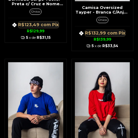
Preta c/ Cruz e Nome
Camisa Oversized
Trip Side Bolso
Único
Tayper - Branca C/Anjos
Armados
Único
R$123,49
com
Pix
R$129,99
R$132,99
com
Pix
5
x de
R$31,15
R$139,99
5
x de
R$33,54