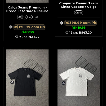
Conjunto Denim Tears
Cinza Casaco / Calça
Calça Jeans Premium -
Creed Estornada Escuro
Único
38
40
42
+ 3
R$398,99
com
Pix
R$170,99
com
Pix
R$419,99
R$179,99
12
x de
R$43,20
7
x de
R$31,07