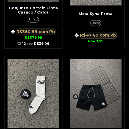
Conjunto Corteiz Cinza
Casaco / Calça
Meia Syna Preta
Único
Único
R$360,99
com
Pix
R$47,49
com
Pix
R$379,99
R$49,99
12
x de
R$39,09