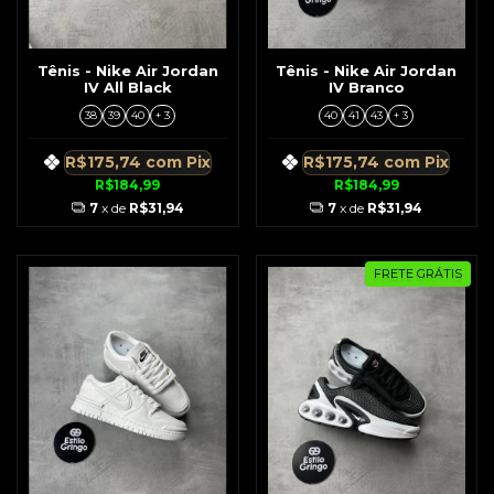
Tênis - Nike Air Jordan
Tênis - Nike Air Jordan
IV All Black
IV Branco
38
39
40
+ 3
40
41
43
+ 3
R$175,74
com
Pix
R$175,74
com
Pix
R$184,99
R$184,99
7
x de
R$31,94
7
x de
R$31,94
FRETE GRÁTIS