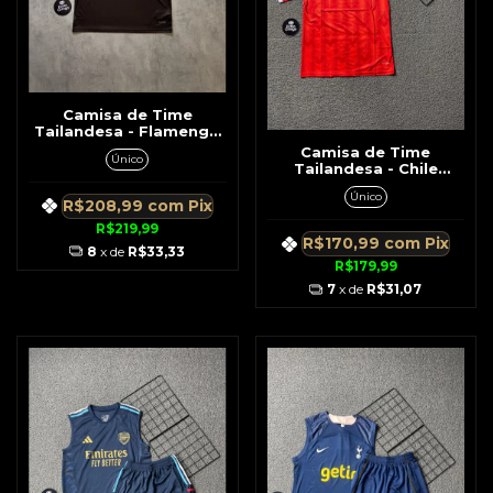
Camisa de Time
Tailandesa - Flamengo
Rubro Negra 2026 c/
Camisa de Time
Único
Gola
Tailandesa - Chile
Vermelha 26
Único
R$208,99
com
Pix
R$219,99
R$170,99
com
Pix
8
x de
R$33,33
R$179,99
7
x de
R$31,07