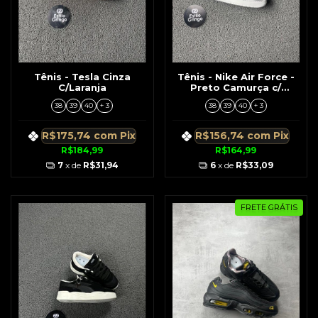
Tênis - Tesla Cinza
Tênis - Nike Air Force -
C/Laranja
Preto Camurça c/
Solado Branco
38
39
40
+ 3
38
39
40
+ 3
R$175,74
com
Pix
R$156,74
com
Pix
R$184,99
R$164,99
7
x de
R$31,94
6
x de
R$33,09
FRETE GRÁTIS