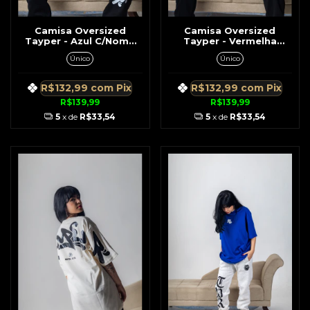
Camisa Oversized
Camisa Oversized
Tayper - Azul C/Nome
Tayper - Vermelha
Tayper Horizontal
C/Anjo Beisebol
Único
Único
R$132,99
com
Pix
R$132,99
com
Pix
R$139,99
R$139,99
5
x de
R$33,54
5
x de
R$33,54