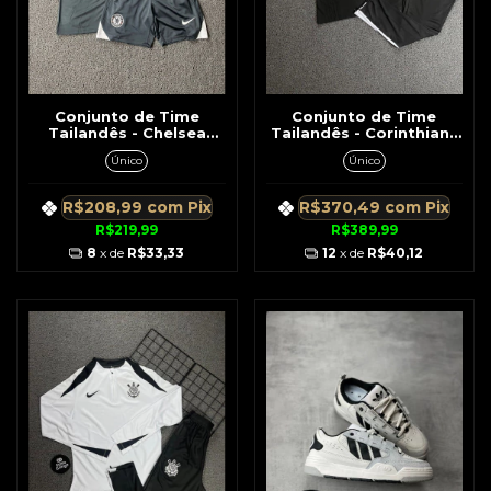
Conjunto de Time
Conjunto de Time
Tailandês - Chelsea
Tailandês - Corinthians
Cinza c/ Branco
Preto c/ Branco No
Único
Único
Ombro e Lateral
R$208,99
com
Pix
R$370,49
com
Pix
R$219,99
R$389,99
8
x de
R$33,33
12
x de
R$40,12