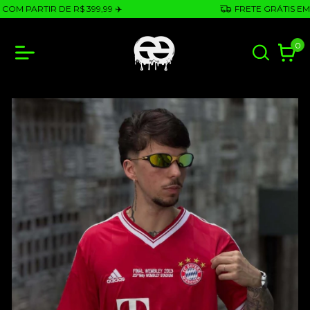
M PARTIR DE R$ 399,99 ✈️
FRETE GRÁTIS EM CO
0