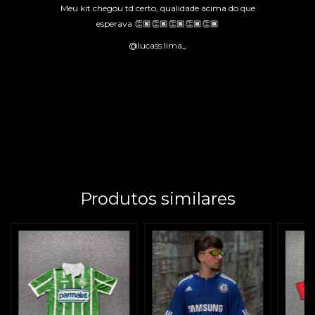
Meu kit chegou td certo, qualidade acima do que
esperava 👏🏾👏🏾👏🏾👏🏾👏🏾
@lucass.lima_
Produtos similares