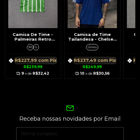
Camisa De Time -
Camisa de Time
Ca
Palmeiras Retro
Tailandesa - Chelsea
T
Verde de 1996
Retrô Azul Nº 13
Fl
M
G
Único
Parmalt
Ballack 07/08
Negr
Det
R$227,99
com
Pix
R$237,49
com
Pix
R$
R$239,99
R$249,99
9
x de
R$32,42
10
x de
R$30,56
Receba nossas novidades por Email