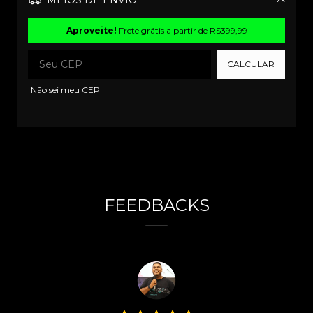
MEIOS DE ENVIO
Alterar CEP
Aproveite!
Frete grátis a partir de
R$399,99
CALCULAR
Não sei meu CEP
FEEDBACKS