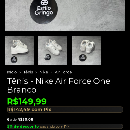
Início
Tênis
Nike
Air Force
Tênis - Nike Air Force One
Branco
R$149,99
R$142,49
com
Pix
6
x de
R$30,08
5% de desconto
pagando com Pix