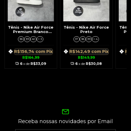
Tênis - Nike Air Force
Tênis - Nike Air Force
Tênis
Premium Branco
Preto
Pre
c/Cinza Símbolo
B
38
39
40
+ 3
37
38
39
+ 4
Preto
R$156,74
com
Pix
R$142,49
com
Pix
R$
R$164,99
R$149,99
6
x de
R$33,09
6
x de
R$30,08
Receba nossas novidades por Email