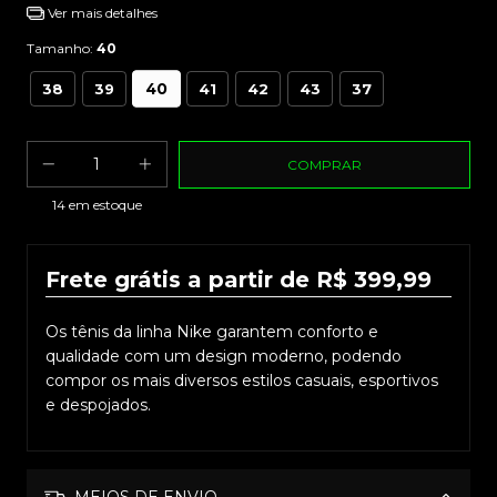
Ver mais detalhes
Tamanho:
40
40
38
39
41
42
43
37
14
em estoque
Frete grátis a partir de R$ 399,99
Os tênis da linha Nike garantem conforto e
qualidade com um design moderno, podendo
compor os mais diversos estilos casuais, esportivos
e despojados.