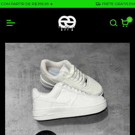
M PARTIR DE R$ 399,99 ✈️
FRETE GRÁTIS EM CO
0