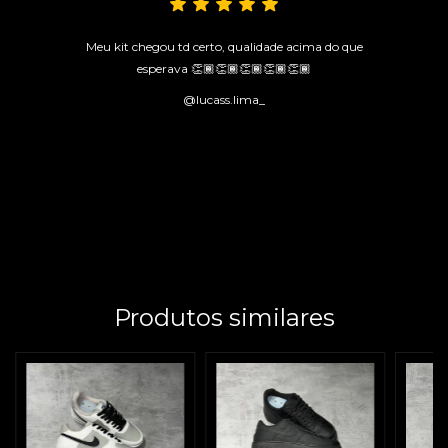
Meu kit chegou td certo, qualidade acima do que
esperava 👏🏾👏🏾👏🏾👏🏾👏🏾
@lucass.lima_
Produtos similares