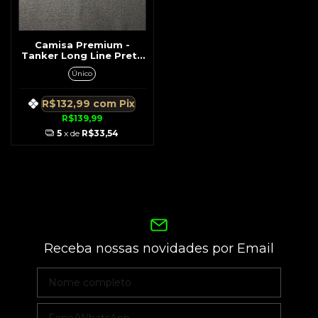
Camisa Premium -
Tanker Long Line Preta
Nome Tanker Grande Na
Único
Costa
R$132,99
com
Pix
R$139,99
5
x de
R$33,54
Receba nossas novidades por Email