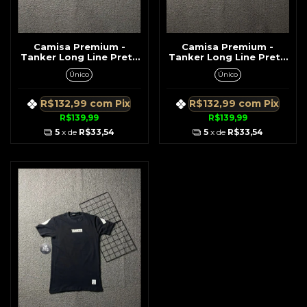
Camisa Premium -
Camisa Premium -
Tanker Long Line Preta
Tanker Long Line Preta
c/ Nome Contornado
Flores c/ Nome TKR
Único
Único
Tanker
R$132,99
com
Pix
R$132,99
com
Pix
R$139,99
R$139,99
5
x de
R$33,54
5
x de
R$33,54