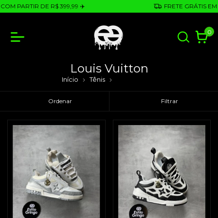
OM PARTIR DE R$ 399,99 ✈️
FRETE GRÁTIS EM C
0
Louis Vuitton
Início
Tênis
Louis Vuitton
Ordenar
Filtrar