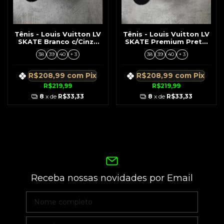
Tênis - Louis Vuitton LV
Tênis - Louis Vuitton LV
SKATE Branco c/Cinza
SKATE Premium Preto
Premium
c/Branco
38
39
40
+ 3
38
39
40
+ 3
R$208,99
com
Pix
R$208,99
com
Pix
R$219,99
R$219,99
8
x de
R$33,33
8
x de
R$33,33
Receba nossas novidades por Email