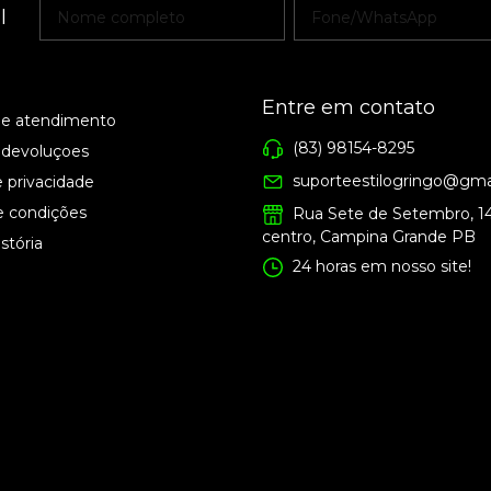
l
Entre em contato
de atendimento
(83) 98154-8295
 devoluçoes
suporteestilogringo@gma
e privacidade
e condições
Rua Sete de Setembro, 1
centro, Campina Grande PB
stória
24 horas em nosso site!