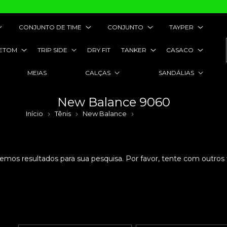
CONJUNTO DE TIME
CONJUNTO
TAYPER
ETOM
TRIP SIDE
DRY FIT
TANKER
CASACO
MEIAS
CALÇAS
SANDÁLIAS
New Balance 9060
Início
Tênis
New Balance
New Balance 9060
emos resultados para sua pesquisa. Por favor, tente com outros fi