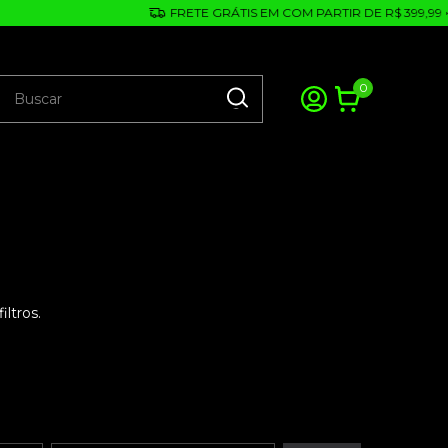
FRETE GRÁTIS EM COM PARTIR DE R$ 399,99 ✈
0
ltros.