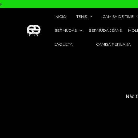
️
INÍCIO
TÊNIS
CAMISA DE TIME
BERMUDAS
BERMUDA JEANS
MOL
JAQUETA
CAMISA PERUANA
Não t