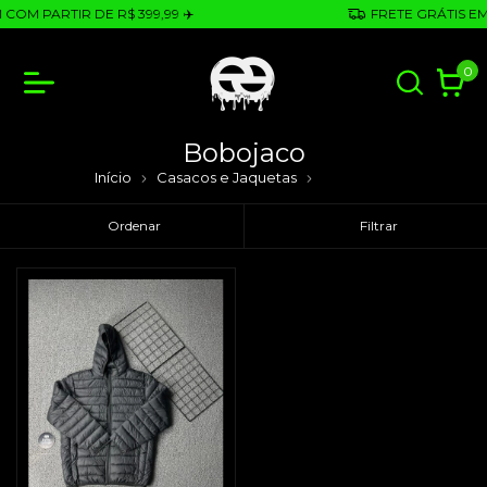
COM PARTIR DE R$ 399,99 ✈️
FRETE GRÁTIS EM 
0
Bobojaco
Início
Casacos e Jaquetas
Bobojaco
Ordenar
Filtrar