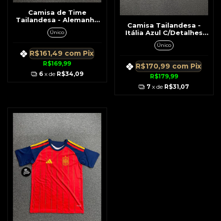
Camisa de Time
Tailandesa - Alemanha
Camisa Tailandesa -
Branca c/ Detalhe Peito
Itália Azul C/Detalhes
Único
Dourado 26/27
Único
R$161,49
com
Pix
R$169,99
R$170,99
com
Pix
6
x de
R$34,09
R$179,99
7
x de
R$31,07