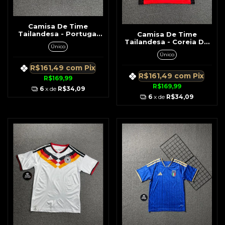
Camisa De Time
Tailandesa - Portugal
Camisa De Time
Vermelha c/ Detalhe Na
Tailandesa - Coreia Do
Único
Gola
Sul Laranja c/ Preto Na
Único
Lateral
R$161,49
com
Pix
R$161,49
com
Pix
R$169,99
R$169,99
6
x de
R$34,09
6
x de
R$34,09