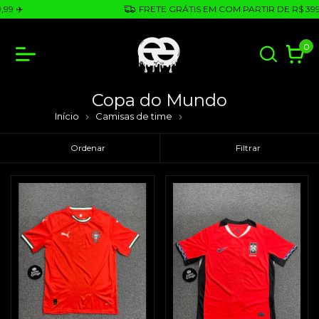
9 ✈️
FRETE GRÁTIS EM COM PARTIR DE R$ 399,9
0
Copa do Mundo
Início
Camisas de time
Copa do Mundo
Ordenar
Filtrar