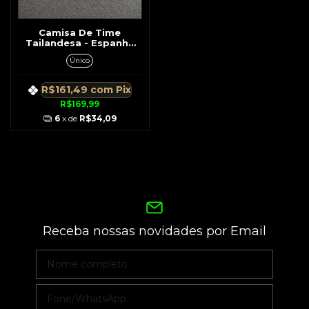
Camisa De Time
Tailandesa - Espanha
Vermelha c/ Azul
Único
Detalhes Ombro
R$161,49
com
Pix
R$169,99
6
x de
R$34,09
Receba nossas novidades por Email