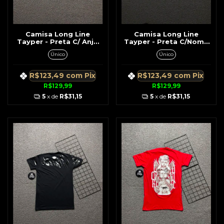
Camisa Long Line
Camisa Long Line
Tayper - Preta C/ Anjo
Tayper - Preta C/Nome
Beisebol
Vertical
Único
Único
R$123,49
com
Pix
R$123,49
com
Pix
R$129,99
R$129,99
5
x de
R$31,15
5
x de
R$31,15