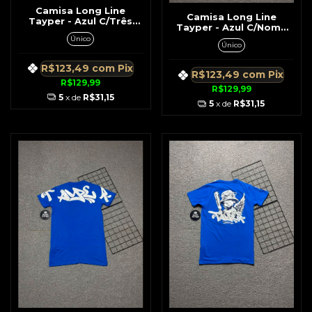
Camisa Long Line
Camisa Long Line
Tayper - Azul C/Três
Tayper - Azul C/Nome
Anjos
Vertical
Único
Único
R$123,49
com
Pix
R$123,49
com
Pix
R$129,99
R$129,99
5
x de
R$31,15
5
x de
R$31,15