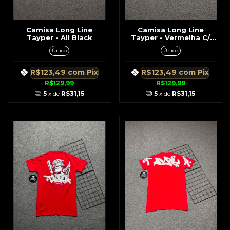
Camisa Long Line
Camisa Long Line
Tayper - All Black
Tayper - Vermelha C/
Três Anjos
Único
Único
R$123,49
com
Pix
R$123,49
com
Pix
R$129,99
R$129,99
5
x de
R$31,15
5
x de
R$31,15