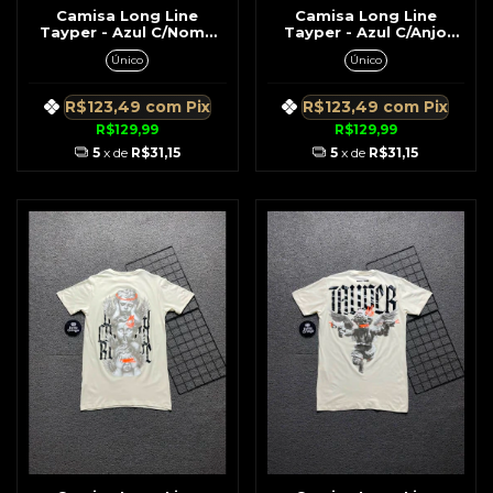
Camisa Long Line
Camisa Long Line
Tayper - Azul C/Nome
Tayper - Azul C/Anjo
Horizontal
Beisebol
Único
Único
R$123,49
com
Pix
R$123,49
com
Pix
R$129,99
R$129,99
5
x de
R$31,15
5
x de
R$31,15