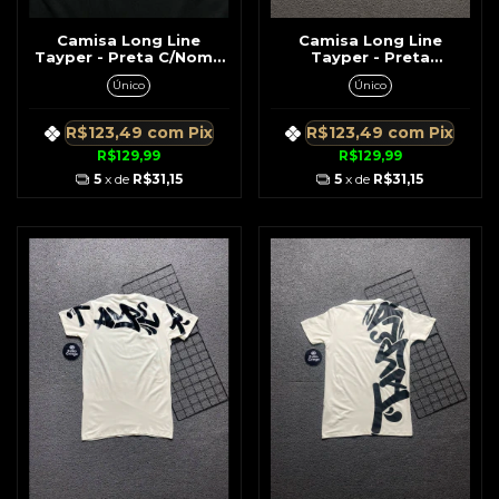
Camisa Long Line
Camisa Long Line
Tayper - Preta C/Nome
Tayper - Preta
Tayper na Frente
C/NomeVerde
Único
Único
R$123,49
com
Pix
R$123,49
com
Pix
R$129,99
R$129,99
5
x de
R$31,15
5
x de
R$31,15