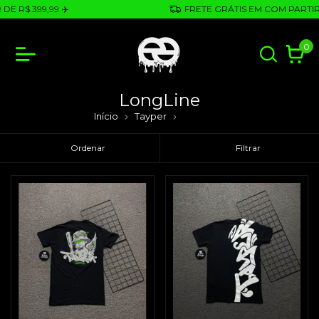
$ 399,99 ✈️
FRETE GRÁTIS EM COM PARTIR DE R
0
LongLine
Início
Tayper
LongLine
Ordenar
Filtrar