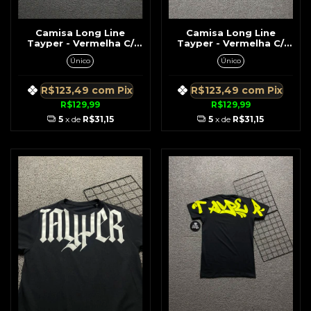
Camisa Long Line
Camisa Long Line
Tayper - Vermelha C/
Tayper - Vermelha C/
Anjo do Beisebol
Nome Tayper
Único
Único
R$123,49
com
Pix
R$123,49
com
Pix
R$129,99
R$129,99
5
x de
R$31,15
5
x de
R$31,15