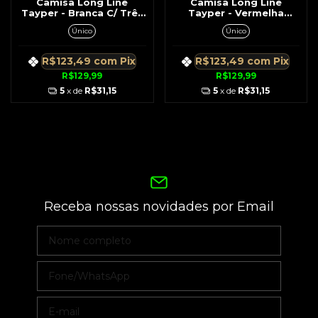
Camisa Long Line
Camisa Long Line
Tayper - Branca C/ Três
Tayper - Vermelha
Anjos
C/Anjos Armados
Único
Único
R$123,49
com
Pix
R$123,49
com
Pix
R$129,99
R$129,99
5
x de
R$31,15
5
x de
R$31,15
Receba nossas novidades por Email