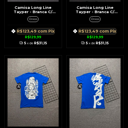
Camisa Long Line
Camisa Long Line
Tayper - Branca C/
Tayper - Branca C/
Nome da Tayper
Nome da Tayper
Único
Único
Horizontal
Vertical
R$123,49
com
Pix
R$123,49
com
Pix
R$129,99
R$129,99
5
x de
R$31,15
5
x de
R$31,15