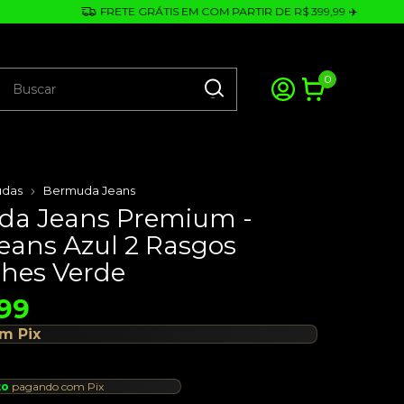
FRETE GRÁTIS EM COM PARTIR DE R$ 399,99 ✈️
0
das
Bermuda Jeans
a Jeans Premium -
eans Azul 2 Rasgos
lhes Verde
99
om
Pix
to
pagando com Pix