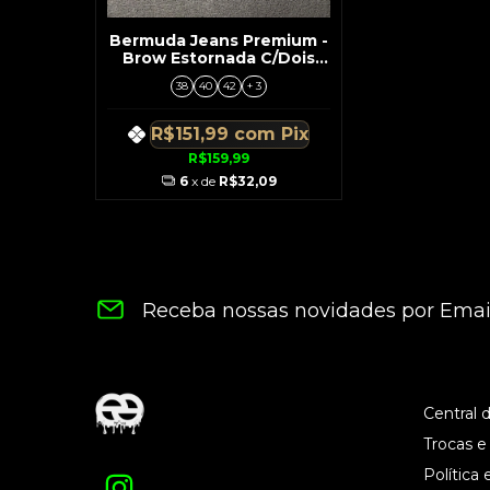
Bermuda Jeans Premium -
Brow Estornada C/Dois
Rasgos
38
40
42
+ 3
R$151,99
com
Pix
R$159,99
6
x de
R$32,09
Receba nossas novidades por Emai
Central 
Trocas e
Política 