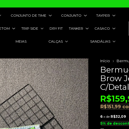
CONJUNTO DE TIME
CONJUNTO
TAYPER
ETOM
TRIP SIDE
DRY FIT
TANKER
CASACO
MEIAS
CALÇAS
SANDÁLIAS
Início
Bermu
Bermud
Brow J
C/Deta
R$159,
R$151,99
c
6
x de
R$32,09
5% de descon