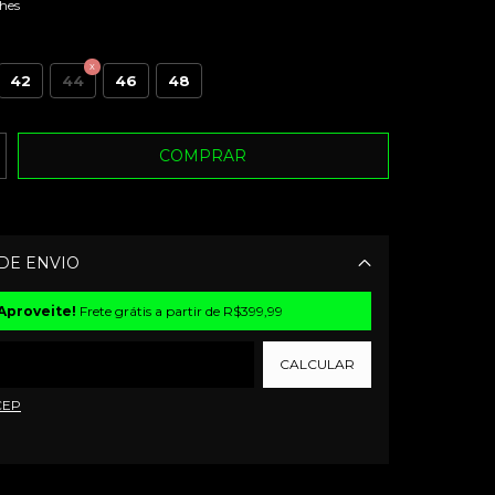
hes
42
44
46
48
DE ENVIO
Alterar CEP
Aproveite!
Frete grátis a partir de
R$399,99
CALCULAR
CEP