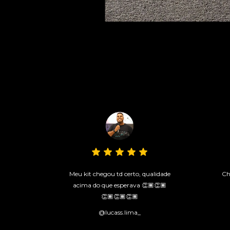
Meu kit chegou td certo, qualidade
Ch
acima do que esperava 👏🏾👏🏾
👏🏾👏🏾👏🏾
@lucass.lima_