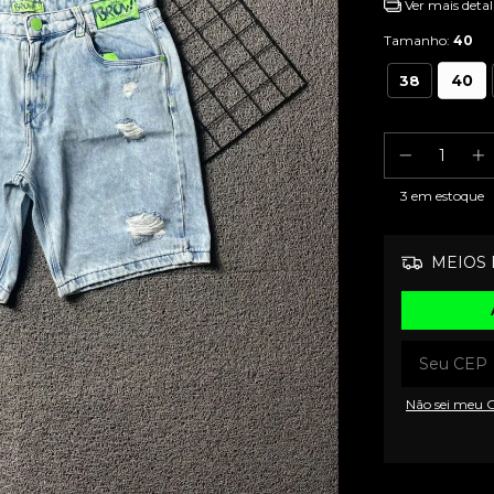
Ver mais detal
Tamanho:
40
40
38
3
em estoque
MEIOS 
Não sei meu 