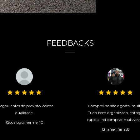
FEEDBACKS
egou antes do previsto. ótima
Comprei no site e gostei mui
qualidade.
Tudo bem organizado, entre
rápida .Irei comprar mais vez
@ocaioguilherme_10
@rafael_farias8