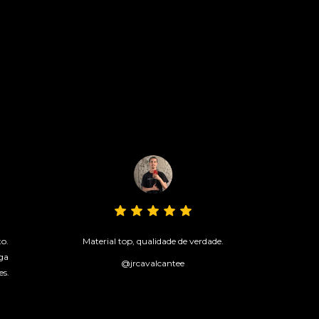
to.
Material top, qualidade de verdade.
ga
@jrcavalcantee
es.