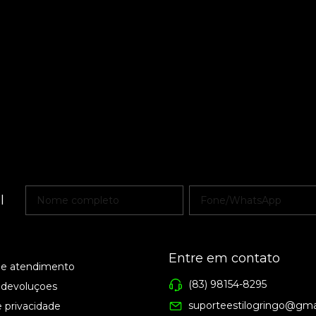
l
Entre em contato
de atendimento
(83) 98154-8295
 devoluçoes
suporteestilogringo@gma
e privacidade