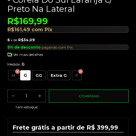
Preto Na Lateral
R$169,99
R$161,49
com
Pix
6
x de
R$34,09
5% de desconto
pagando com Pix
Ver mais detalhes
Medida:
G
G
M
GG
Extra G
P
1
em estoque
Frete grátis a partir de R$ 399,99