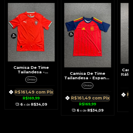
Camisa De Time
Cami
Tailandesa -
Camisa De Time
Itáli
Portugal Vermelha c/
Tailandesa - Espanha
Do
Único
Detalhe Na Gola
Vermelha c/ Azul
Único
Detalhes Ombro
R$161,49
com
Pix
R$
R$161,49
com
Pix
R$169,99
R$169,99
6
x de
R$34,09
6
x de
R$34,09