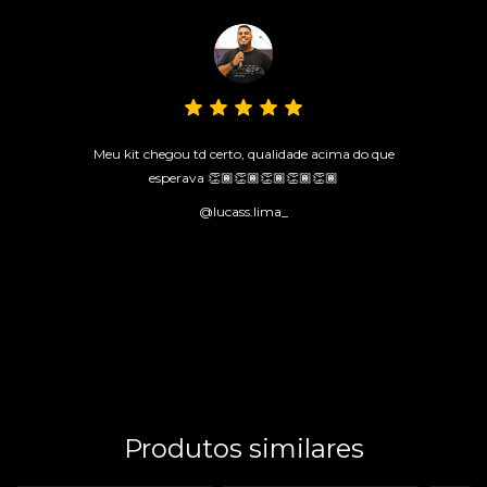
Meu kit chegou td certo, qualidade acima do que
esperava 👏🏾👏🏾👏🏾👏🏾👏🏾
@lucass.lima_
Produtos similares