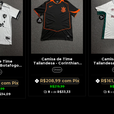
Camisa de Time
Camis
e Time
Tailandesa - Corinthians
Tailandesa
- Botafogo
Preto c/ Laranja Símbolo
Branca Det
tras Cinza
Único
Laranja
Verde 
o
 Preto
R$208,99
com
Pix
R$161
9
com
Pix
R$219,99
R$
,99
8
x de
R$33,33
6
x 
$34,09