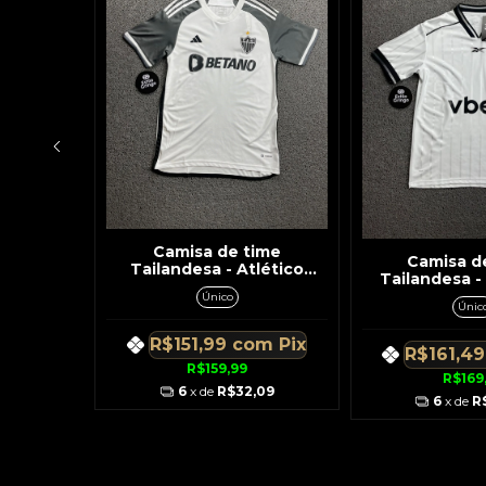
ime
Camisa de time
Camisa d
lmeiras
Tailandesa - Atlético
Tailandesa 
 2025
Mineiro Branca C/ Preto
Branca c/ Lis
Único
Símbolo Lateral Preto
Únic
Detalhe
om
Pix
R$151,99
com
Pix
R$161,4
R$159,99
R$169
,09
6
x de
R$32,09
6
x de
R