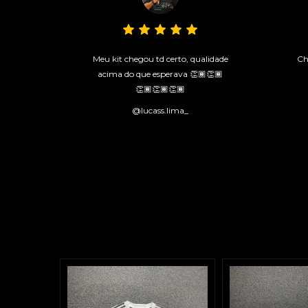
Meu kit chegou td certo, qualidade
Ch
acima do que esperava 👏🏾👏🏾
👏🏾👏🏾👏🏾
@lucass.lima_