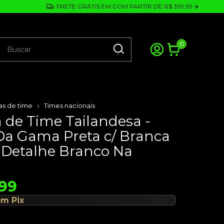
FRETE GRÁTIS EM COM PARTIR DE R$ 399,99 ✈️
0
as de time
Times nacionais
 de Time Tailandesa -
Da Gama Preta c/ Branca
a Detalhe Branco Na
,99
om
Pix