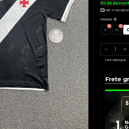
5% de descon
Ver mais detal
Medida:
G
P
M
1
em estoque
Frete gr