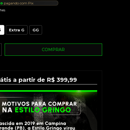
to
pagando com Pix
hes
G
Extra G
GG
átis a partir de R$ 399,99