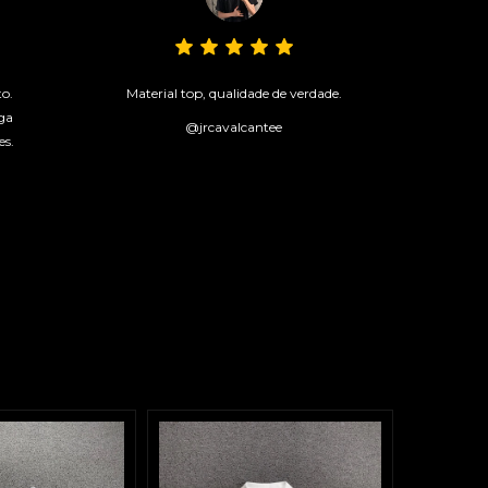
to.
Material top, qualidade de verdade.
ga
@jrcavalcantee
es.