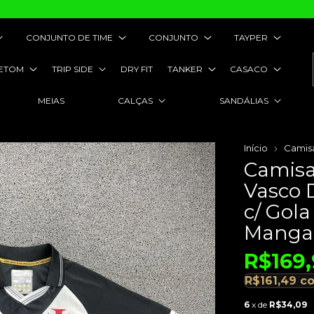
CONJUNTO DE TIME
CONJUNTO
TAYPER
ETOM
TRIP SIDE
DRY FIT
TANKER
CASACO
MEIAS
CALÇAS
SANDÁLIAS
Início
Camis
Camisa
Vasco 
c/ Gol
Manga
R$169
R$161,49
c
6
x de
R$34,09