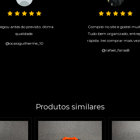
egou antes do previsto. ótima
Comprei no site e gostei mui
qualidade.
Tudo bem organizado, entre
rápida .Irei comprar mais vez
@ocaioguilherme_10
@rafael_farias8
Produtos similares