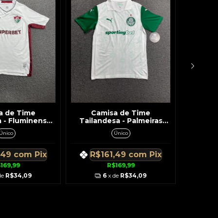
a de Time
Camisa de Time
Ca
 - Fluminense
Tailandesa - Palmeiras
Tailand
alhe Vinho c/
Branca c/ Gola Detalhes
Gola 
Único
Único
Na Lateral
Verde
Patroc
,49
com
Pix
R$161,49
com
Pix
R$
169,99
R$169,99
de
R$34,09
6
x de
R$34,09