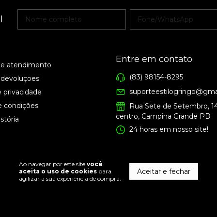
l
Entre em contato
de atendimento
(83) 98154-8295
 devoluçoes
suporteestilogringo@gma
e privacidade
e condições
Rua Sete de Setembro, 1
centro, Campina Grande PB
stória
24 horas em nosso site!
Ao navegar por este site
você
Aceitar e fechar
aceita o uso de cookies
para
agilizar a sua experiência de compra.