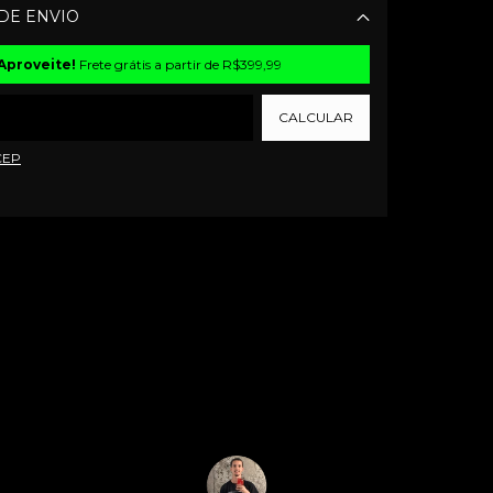
DE ENVIO
Alterar CEP
Aproveite!
Frete grátis a partir de
R$399,99
CALCULAR
CEP