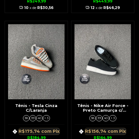
R$249,99
R$449,99
10
x de
R$30,56
12
x de
R$46,29
Tênis - Tesla Cinza
Tênis - Nike Air Force -
C/Laranja
Preto Camurça c/
Solado Branco
38
39
40
+ 3
38
39
40
+ 3
R$175,74
com
Pix
R$156,74
com
Pix
R$184,99
R$164,99