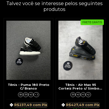
Talvez você se interesse pelos seguintes
produtos
FRETE GRÁTIS
Tênis - Puma 180 Preto
Tênis - Air Max 95
C/ Branco
Corteiz Preto c/ Simbolo
Amarelo
38
39
40
+ 3
39
40
41
42
R$237,49
com
Pix
R$427,49
com
Pix