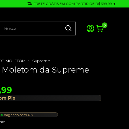
FRETE GRÁTIS EM COM PARTIR DE R$ 399,99 ✈️
0
CO MOLETOM
Supreme
 Moletom da Supreme
,99
om
Pix
to
pagando com Pix
hes