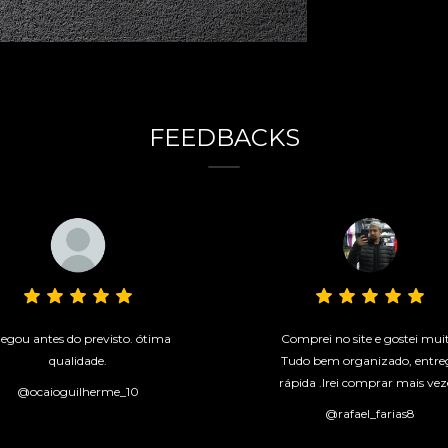
FEEDBACKS
egou antes do previsto. ótima
Comprei no site e gostei mui
qualidade.
Tudo bem organizado, entre
rápida .Irei comprar mais vez
@ocaioguilherme_10
@rafael_farias8