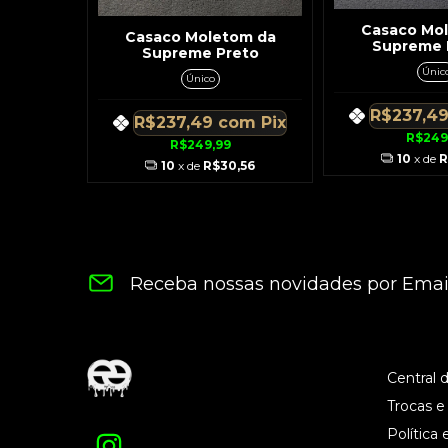
Casaco Mo
Casaco Moletom da
Supreme 
Supreme Preto
Únic
Único
R$237,4
R$237,49
com
Pix
R$249
R$249,99
10
x de
R
10
x de
R$30,56
Receba nossas novidades por Emai
Central 
Trocas e
Política 