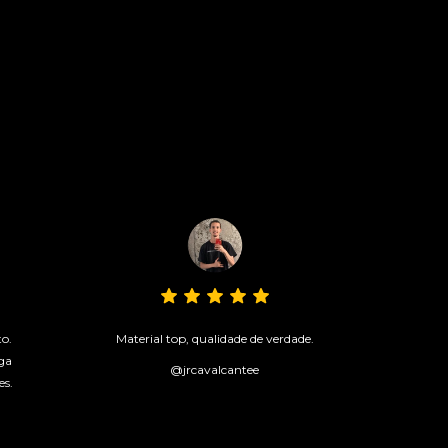
to.
Material top, qualidade de verdade.
ga
@jrcavalcantee
es.