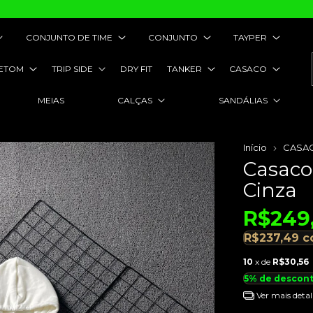
CONJUNTO DE TIME
CONJUNTO
TAYPER
ETOM
TRIP SIDE
DRY FIT
TANKER
CASACO
MEIAS
CALÇAS
SANDÁLIAS
Início
CASA
Casaco
Cinza
R$249
R$237,49
c
10
x de
R$30,56
5% de descon
Ver mais detal