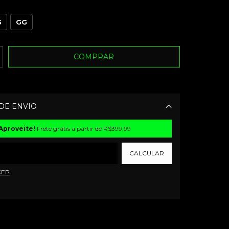
G
GG
DE ENVIO
Alterar CEP
Aproveite!
Frete grátis a partir de
R$399,99
CALCULAR
CEP