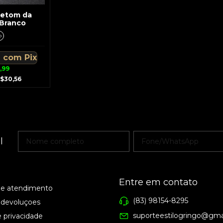
letom da
Branco
o
9
com
Pix
,99
$30,56
l
Entre em contato
de atendimento
(83) 98154-8295
 devoluçoes
suporteestilogringo@gma
e privacidade