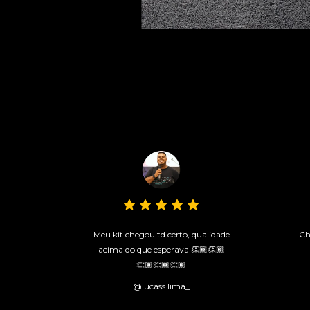
Meu kit chegou td certo, qualidade
Ch
acima do que esperava 👏🏾👏🏾
👏🏾👏🏾👏🏾
@lucass.lima_