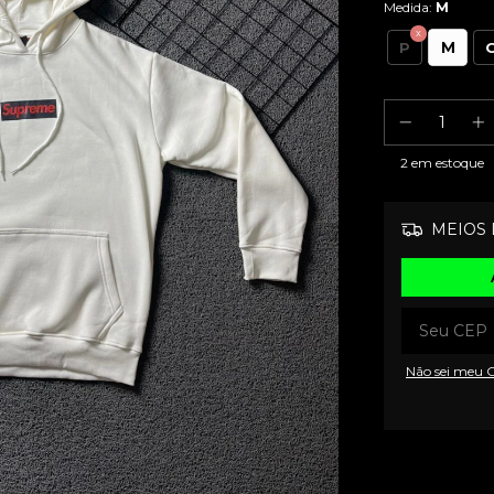
Medida:
M
M
P
2
em estoque
MEIOS 
Não sei meu 