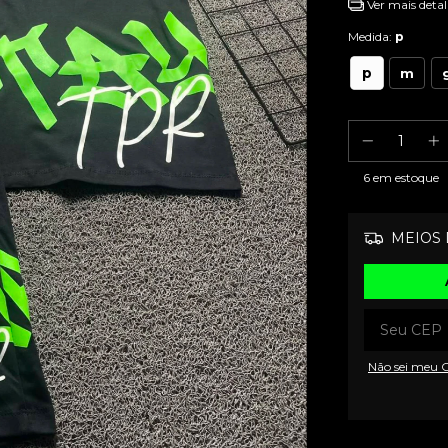
Ver mais detal
Medida:
p
p
m
6
em estoque
MEIOS 
Não sei meu 