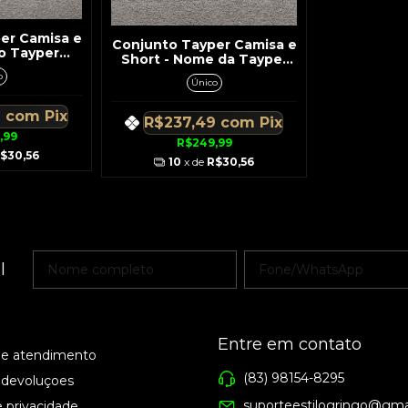
er Camisa e
Conjunto Tayper Camisa e
go Tayper
Short - Nome da Tayper
da
Branco e TPR Laranja
o
Único
9
com
Pix
R$237,49
com
Pix
,99
R$249,99
$30,56
10
x de
R$30,56
l
Entre em contato
de atendimento
(83) 98154-8295
 devoluçoes
suporteestilogringo@gma
e privacidade