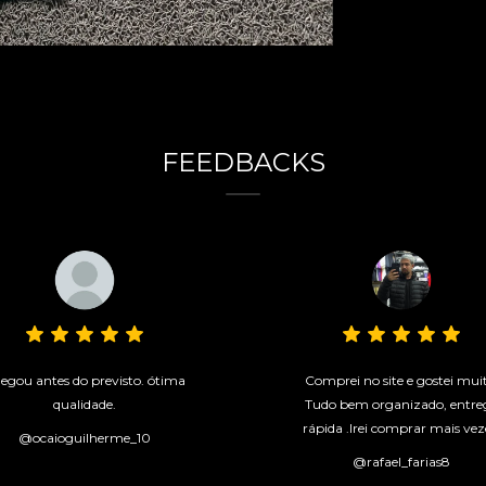
FEEDBACKS
egou antes do previsto. ótima
Comprei no site e gostei mui
qualidade.
Tudo bem organizado, entre
rápida .Irei comprar mais vez
@ocaioguilherme_10
@rafael_farias8