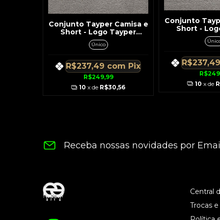
Conjunto Tayp
Conjunto Tayper Camisa e
Short - Lo
Short - Logo Tayper
Vaza
Branca
Únic
Único
R$237,4
R$237,49
com
Pix
R$249
R$249,99
10
x de
R
10
x de
R$30,56
Receba nossas novidades por Emai
Central 
Trocas e
Política 