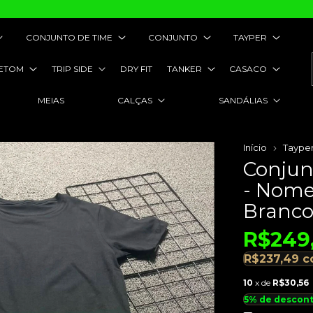
CONJUNTO DE TIME
CONJUNTO
TAYPER
ETOM
TRIP SIDE
DRY FIT
TANKER
CASACO
MEIAS
CALÇAS
SANDÁLIAS
Início
Taype
Conjun
- Nome
Branc
R$249
R$237,49
c
10
x de
R$30,56
5% de descon