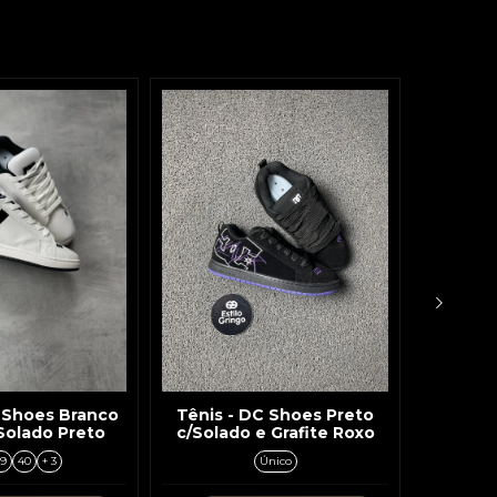
 Shoes Branco
Tênis - DC Shoes Preto
Tênis -
 Solado Preto
c/Solado e Grafite Roxo
Ver
9
40
+ 3
Único