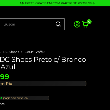
FRETE GRÁTIS EM COM PARTIR DE R$ 399,99 ✈️
0
DC Shoes
Court Graffik
 DC Shoes Preto c/ Branco
 Azul
,99
om
Pix
to
pagando com Pix
hes