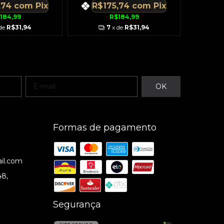
,74
com
Pix
R$175,74
com
Pix
R$
184,99
R$184,99
 de
R$31,94
7
x de
R$31,94
Formas de pagamento
il.com
48,
Segurança