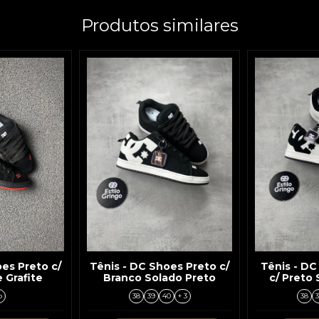
Produtos similares
es Preto c/
Tênis - DC Shoes Preto c/
Tênis - DC
 Grafite
Branco Solado Preto
c/ Preto
o
38
39
40
+ 3
38
3