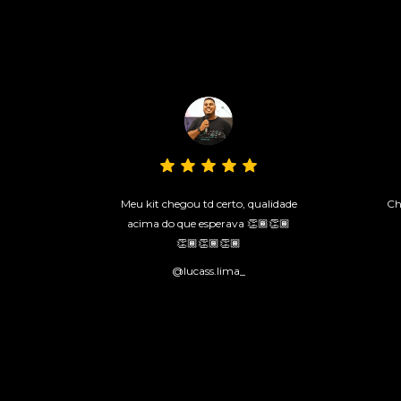
Meu kit chegou td certo, qualidade
Ch
acima do que esperava 👏🏾👏🏾
👏🏾👏🏾👏🏾
@lucass.lima_