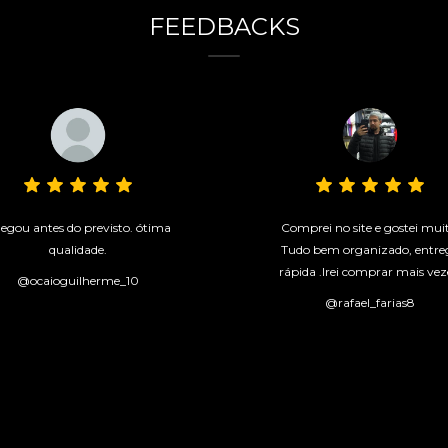
FEEDBACKS
egou antes do previsto. ótima
Comprei no site e gostei mui
qualidade.
Tudo bem organizado, entre
rápida .Irei comprar mais vez
@ocaioguilherme_10
@rafael_farias8