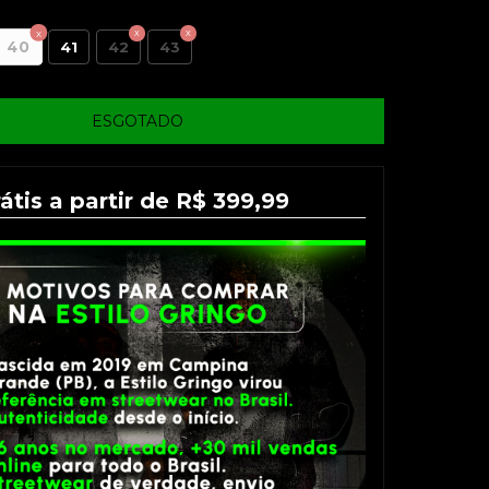
40
41
42
43
átis a partir de R$ 399,99