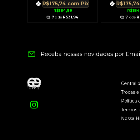
om
Pix
R$175,74
com
Pix
R$175,7
R$184,99
R$184
,94
7
x de
R$31,94
7
x de
R
Receba nossas novidades por Emai
Central 
Trocas e
Política 
Termos 
Nossa Hi