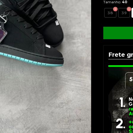
Tamanho:
40
38
39
Frete gr