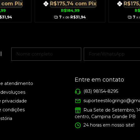
4
com
Pix
R$175,74
com
Pix
R$175
,99
R$184,99
R$
$31,94
7
x de
R$31,94
7
x
l
Entre em contato
de atendimento
(83) 98154-8295
 devoluçoes
suporteestilogringo@gma
e privacidade
e condições
Rua Sete de Setembro, 1
centro, Campina Grande PB
stória
24 horas em nosso site!