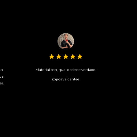
to.
Material top, qualidade de verdade.
ga
@jrcavalcantee
es.