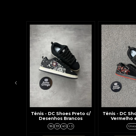
Preto c/
Tênis - DC Shoes Preto c/
Tênis - DC Sho
lado
Desenhos Brancos
Vermelho e
o
3
38
39
40
+ 3
Únic