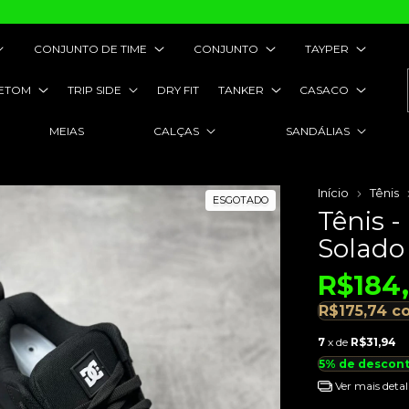
CONJUNTO DE TIME
CONJUNTO
TAYPER
ETOM
TRIP SIDE
DRY FIT
TANKER
CASACO
MEIAS
CALÇAS
SANDÁLIAS
Início
Tênis
ESGOTADO
Tênis -
Solado
R$184
R$175,74
c
7
x de
R$31,94
5% de descon
Ver mais detal