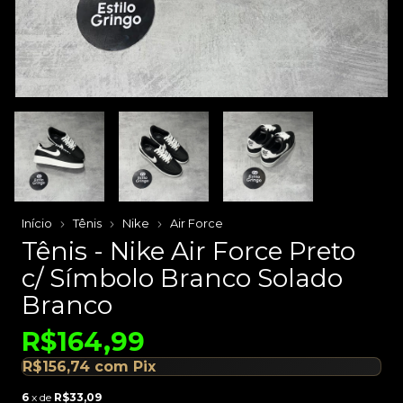
Início
Tênis
Nike
Air Force
Tênis - Nike Air Force Preto
c/ Símbolo Branco Solado
Branco
R$164,99
R$156,74
com
Pix
6
x de
R$33,09