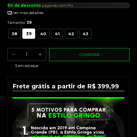
5% de desconto
pagando com Pix
Ver mais detalhes
Tamanho:
39
39
38
40
41
42
43
5
em estoque
Frete grátis a partir de R$ 399,99