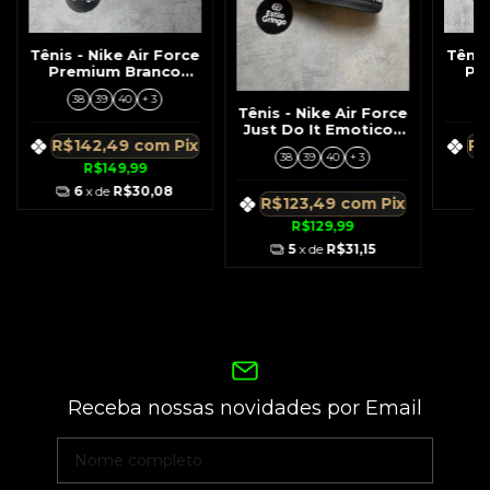
Tênis - Nike Air Force
Tênis
Premium Branco
Pr
Símbolo Contorno
c/
38
39
40
+ 3
Preto
Tênis - Nike Air Force
Just Do It Emoticon
R$142,49
com
Pix
R$
Preto c/ Detalhes
38
39
40
+ 3
Brancos
R$149,99
6
x de
R$30,08
R$123,49
com
Pix
R$129,99
5
x de
R$31,15
Receba nossas novidades por Email