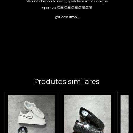
Meu kit chegou td certo, qualidade acima do que
esperava 👏🏾👏🏾👏🏾👏🏾👏🏾
@lucass.lima_
Produtos similares