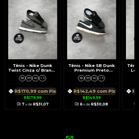
Tênis - Nike Dunk
Tênis - Nike SB Dunk
Têni
Twist Cinza c/ Branco
Premium Preto
Low
Símbolo Preto
Solado Branco
38
39
40
+ 3
38
39
40
+ 3
c/Marrom
R$170,99
com
Pix
R$142,49
com
Pix
R$
R$179,99
R$149,99
7
x de
R$31,07
6
x de
R$30,08