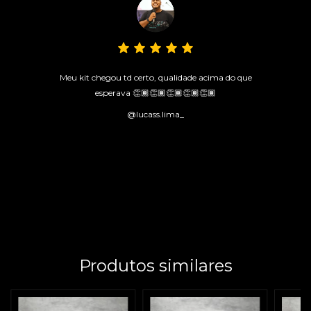
Meu kit chegou td certo, qualidade acima do que
esperava 👏🏾👏🏾👏🏾👏🏾👏🏾
@lucass.lima_
Produtos similares