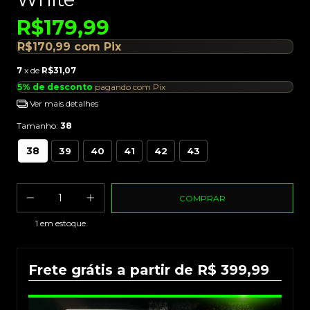
R$179,99
R$170,99
com
Pix
7
x de
R$31,07
5% de desconto
pagando com Pix
Ver mais detalhes
Tamanho:
38
38
39
40
41
42
43
1
em estoque
Frete grátis a partir de R$ 399,99