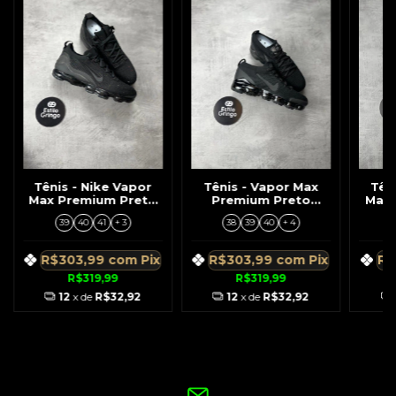
Tênis - Nike Vapor
Tênis - Vapor Max
Tên
Max Premium Preto
Premium Preto
Max 
Símbolo Preto
Símbolo Preto
Sí
39
40
41
+ 3
38
39
40
+ 4
Pequeno e Grande
Peq
R$303,99
com
Pix
R$303,99
com
Pix
R$
R$319,99
R$319,99
12
x de
R$32,92
12
x de
R$32,92