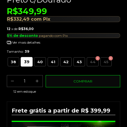
R$349,99
R$332,49
com
Pix
12
x de
R$36,00
5% de desconto
pagando com Pix
Ver mais detalhes
Tamanho:
39
39
38
40
41
42
43
44
45
12
em estoque
Frete grátis a partir de R$ 399,99