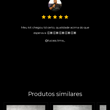
Meu kit chegou td certo, qualidade acima do que
esperava 👏🏾👏🏾👏🏾👏🏾👏🏾
@lucass.lima_
Produtos similares