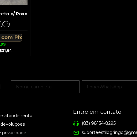
reto c/ Roxo
0
+ 3
4
com
Pix
,99
$31,94
l
Entre em contato
de atendimento
(83) 98154-8295
 devoluçoes
suporteestilogringo@gma
e privacidade