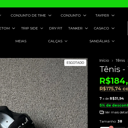
CONJUNTO DE TIME
CONJUNTO
TAYPER
ETOM
TRIP SIDE
DRY FIT
TANKER
CASACO
MEIAS
CALÇAS
SANDÁLIAS
Início
Tênis
ESGOTADO
Tênis -
R$184
R$175,74
c
7
x de
R$31,94
5% de descon
Ver mais detal
Tamanho:
38