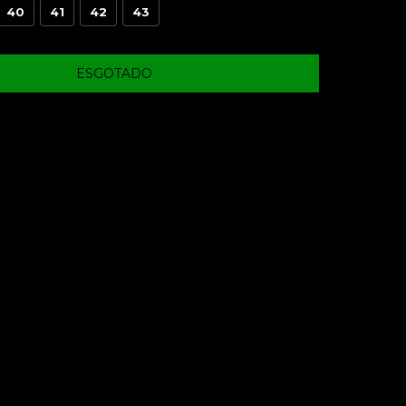
40
41
42
43