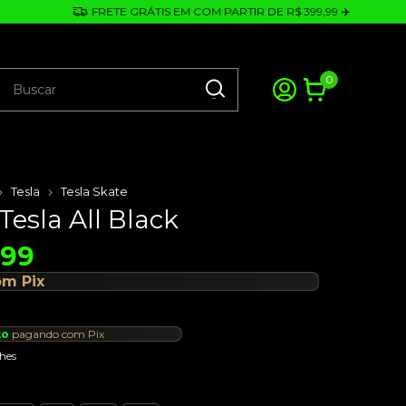
FRETE GRÁTIS EM COM PARTIR DE R$ 399,99 ✈️
0
Tesla
Tesla Skate
 Tesla All Black
,99
om
Pix
to
pagando com Pix
hes