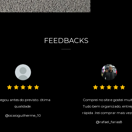
FEEDBACKS
egou antes do previsto. ótima
Comprei no site e gostei mui
qualidade.
Tudo bem organizado, entre
rápida .Irei comprar mais vez
@ocaioguilherme_10
@rafael_farias8