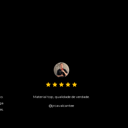
to.
Material top, qualidade de verdade.
ga
@jrcavalcantee
es.