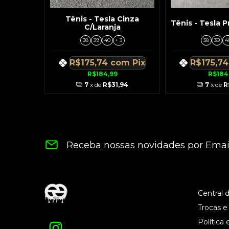
Tênis - Tesla Cinza
Tênis - Tesla P
C/Laranja
38
39
40
+ 3
38
39
4
R$175,74
com
Pix
R$175,7
R$184,99
R$184
7
x de
R$31,94
7
x de
R
Receba nossas novidades por Emai
Central 
Trocas e
Política 