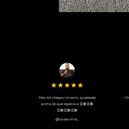
Meu kit chegou td certo, qualidade
Ch
acima do que esperava 👏🏾👏🏾
👏🏾👏🏾👏🏾
@lucass.lima_