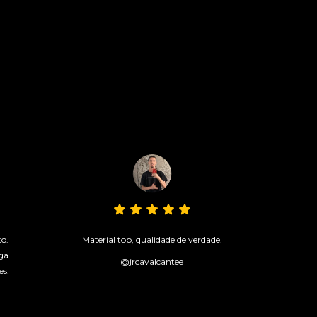
to.
Material top, qualidade de verdade.
ga
@jrcavalcantee
es.