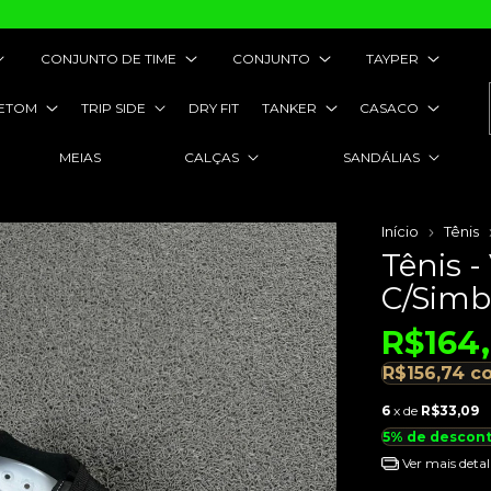
CONJUNTO DE TIME
CONJUNTO
TAYPER
ETOM
TRIP SIDE
DRY FIT
TANKER
CASACO
MEIAS
CALÇAS
SANDÁLIAS
Início
Tênis
Tênis -
C/Simb
R$164
R$156,74
c
6
x de
R$33,09
5% de descon
Ver mais detal