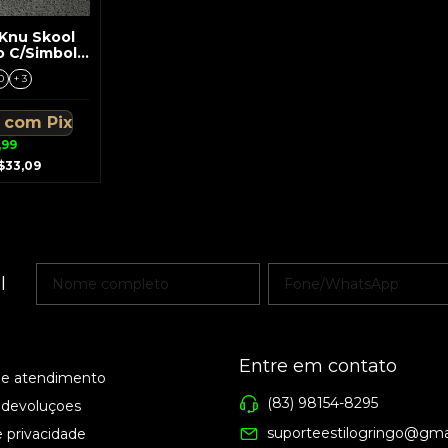
 Knu Skool
o C/Simbolo
to
0
+ 3
4
com
Pix
,99
$33,09
l
Entre em contato
de atendimento
(83) 98154-8295
 devoluçoes
suporteestilogringo@gma
e privacidade