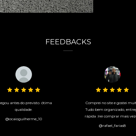
FEEDBACKS
egou antes do previsto. ótima
Comprei no site e gostei mui
qualidade.
Tudo bem organizado, entre
rápida .Irei comprar mais vez
@ocaioguilherme_10
@rafael_farias8