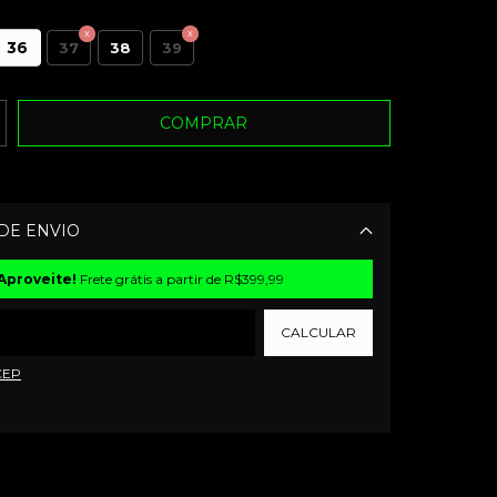
36
37
38
39
DE ENVIO
Alterar CEP
Aproveite!
Frete grátis a partir de
R$399,99
CALCULAR
CEP