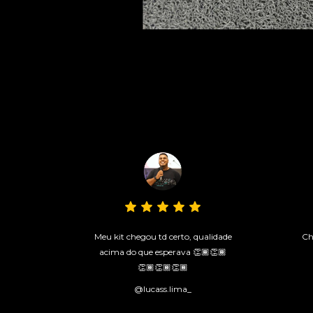
Meu kit chegou td certo, qualidade
Ch
acima do que esperava 👏🏾👏🏾
👏🏾👏🏾👏🏾
@lucass.lima_