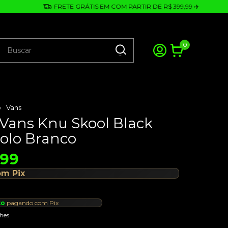
FRETE GRÁTIS EM COM PARTIR DE R$ 399,99 ✈️
0
Vans
 Vans Knu Skool Black
olo Branco
,99
om
Pix
to
pagando com Pix
hes