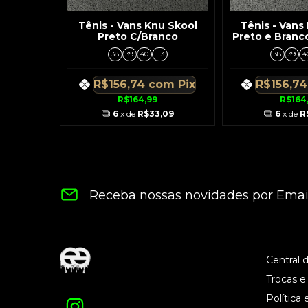
Tênis - Vans Knu Skool
Tênis - Vans
Preto C/Branco
Preto e Branc
Pre
38
39
40
+ 3
38
39
4
R$156,74
com
Pix
R$156,7
R$164,99
R$164
6
x de
R$33,09
6
x de
R
Receba nossas novidades por Emai
Central 
Trocas e
Política 