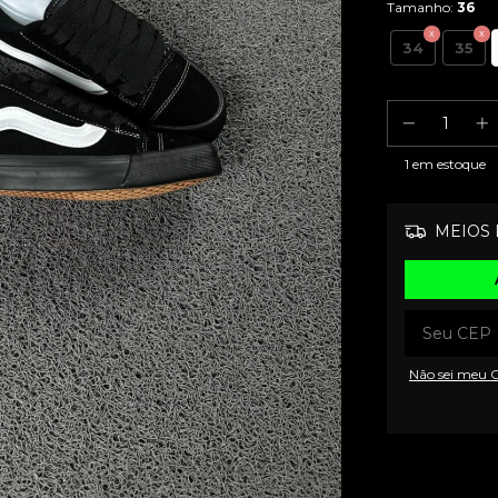
Tamanho:
36
34
35
1
em estoque
MEIOS 
Não sei meu 