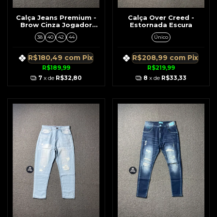
Calça Jeans Premium -
Calça Over Creed -
Brow Cinza Jogador
Estornada Escura
C/Detalhes Vermelho
38
40
42
44
Único
R$180,49
com
Pix
R$208,99
com
Pix
R$189,99
R$219,99
7
x de
R$32,80
8
x de
R$33,33