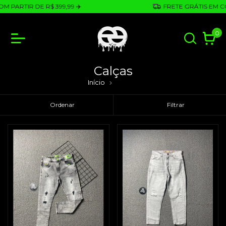
ARTIR DE R$ 399,99 ✈️
FRETE GRÁTIS EM COM P
0
Calças
Início
Calças
Ordenar
Filtrar