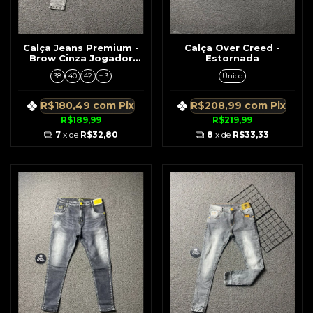
Calça Jeans Premium -
Calça Over Creed -
Brow Cinza Jogador
Estornada
C/Detalhes Verde
38
40
42
+ 3
Único
R$180,49
com
Pix
R$208,99
com
Pix
R$189,99
R$219,99
7
x de
R$32,80
8
x de
R$33,33