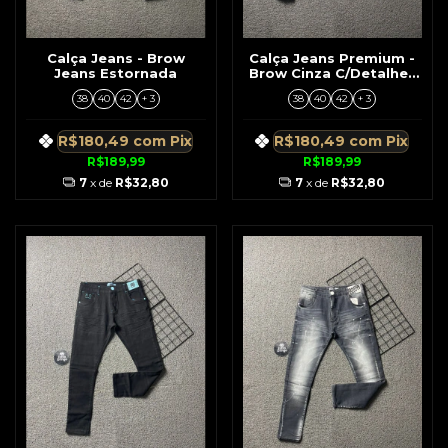
Calça Jeans - Brow
Calça Jeans Premium -
Jeans Estornada
Brow Cinza C/Detalhes
Laranja
38
40
42
+ 3
38
40
42
+ 3
R$180,49
com
Pix
R$180,49
com
Pix
R$189,99
R$189,99
7
x de
R$32,80
7
x de
R$32,80