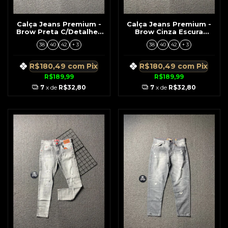
Calça Jeans Premium -
Calça Jeans Premium -
Brow Preta C/Detalhes
Brow Cinza Escura
Azul
C/Detahes Branco
38
40
42
+ 3
38
40
42
+ 3
R$180,49
com
Pix
R$180,49
com
Pix
R$189,99
R$189,99
7
x de
R$32,80
7
x de
R$32,80