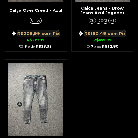
Calça Jeans - Brow
Calça Over Creed - Azul
Jeans Azul Jogador
Único
38
40
42
+ 3
R$208,99
com
Pix
R$180,49
com
Pix
R$219,99
R$189,99
8
x de
R$33,33
7
x de
R$32,80