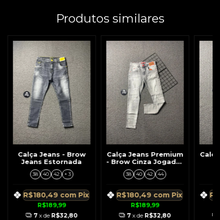
Produtos similares
Calça Jeans - Brow
Calça Jeans Premium
Calç
Jeans Estornada
- Brow Cinza Jogador
-
C/Detalhes Vermelho
C/De
38
40
42
+ 3
38
40
42
44
R$180,49
com
Pix
R$180,49
com
Pix
R$
R$189,99
R$189,99
7
x de
R$32,80
7
x de
R$32,80