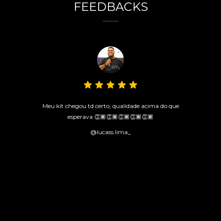
FEEDBACKS
Meu kit chegou td certo, qualidade acima do que
esperava 👏🏾👏🏾👏🏾👏🏾👏🏾
@lucass.lima_