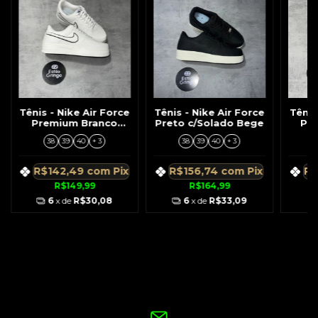
Tênis - Nike Air Force
Tênis - Nike Air Force
Tênis
Premium Branco
Preto c/Solado Bege
Pre
Símbolo Contorno
B
38
39
40
+ 3
38
39
40
+ 3
Preto
R$142,49
com
Pix
R$156,74
com
Pix
R$
R$149,99
R$164,99
6
x de
R$30,08
6
x de
R$33,09