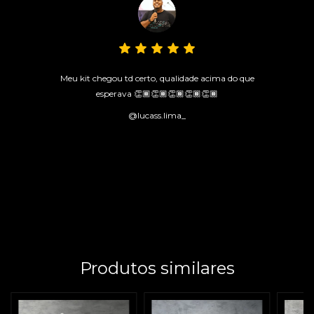
Meu kit chegou td certo, qualidade acima do que
esperava 👏🏾👏🏾👏🏾👏🏾👏🏾
@lucass.lima_
Produtos similares