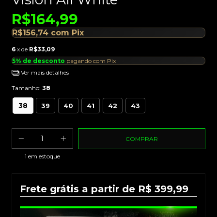
R$164,99
R$156,74
com
Pix
6
x de
R$33,09
5% de desconto
pagando com Pix
Ver mais detalhes
Tamanho:
38
38
39
40
41
42
43
1
em estoque
Frete grátis a partir de R$ 399,99