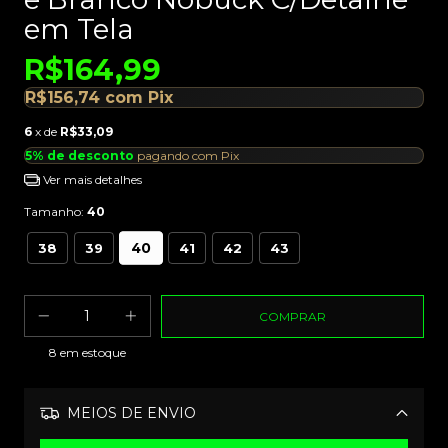
em Tela
R$164,99
R$156,74
com
Pix
6
x de
R$33,09
5% de desconto
pagando com Pix
Ver mais detalhes
Tamanho:
40
40
38
39
41
42
43
8
em estoque
MEIOS DE ENVIO
Alterar CEP