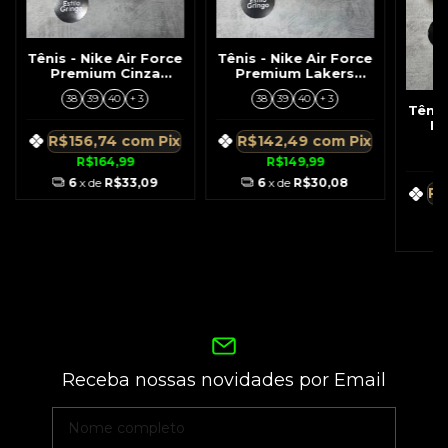
Tênis - Nike Air Force
Tênis - Nike Air Force
Premium Cinza
Premium Lakers
Solado Branco
Branco c/ Símbolo
38
39
40
+ 3
38
39
40
+ 3
c/Marrom
Roxo Solado
Tênis
Amarelo
Pr
R$156,74
com
Pix
R$142,49
com
Pix
R$164,99
R$149,99
6
x de
R$33,09
6
x de
R$30,08
R$
Receba nossas novidades por Email