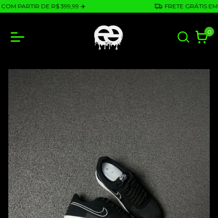
M PARTIR DE R$ 399,99 ✈️
FRETE GRÁTIS EM CO
0