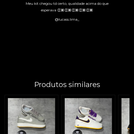
Meu kit chegou td certo, qualidade acima do que
esperava 👏🏾👏🏾👏🏾👏🏾👏🏾
@lucass.lima_
Produtos similares