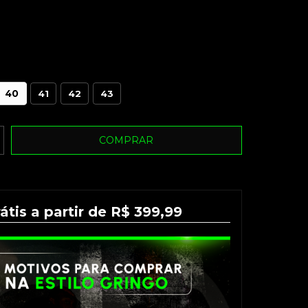
40
41
42
43
átis a partir de R$ 399,99