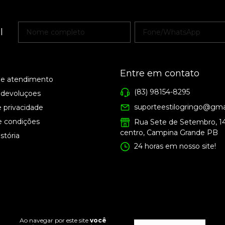
l
Entre em contato
de atendimento
(83) 98154-8295
 devoluçoes
suporteestilogringo@gma
e privacidade
e condições
Rua Sete de Setembro, 1
centro, Campina Grande PB
stória
24 horas em nosso site!
Ao navegar por este site
você