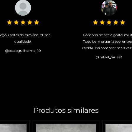
egou antes do previsto. ótima
Comprei no site e gostei mui
qualidade.
Tudo bem organizado, entre
rápida .Irei comprar mais vez
@ocaioguilherme_10
@rafael_farias8
Produtos similares