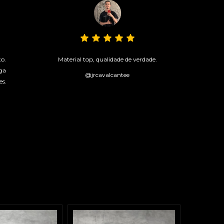
to.
Material top, qualidade de verdade.
ga
@jrcavalcantee
es.