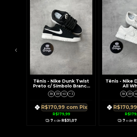
B Dunk
Tênis - Nike Dunk Twist
Tênis - Nike 
 Scott
Preto c/ Símbolo Branco
All Wh
/Linhas
Solado Branco
3
38
39
40
+ 3
38
39
4
om
Pix
R$170,99
com
Pix
R$170,9
R$179,99
R$179
,09
7
x de
R$31,07
7
x de
R