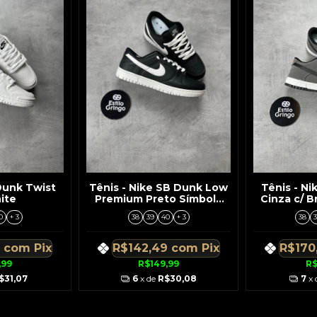
Dunk Twist
Tênis - Nike SB Dunk Low
Tênis - N
ite
Premium Preto Símbolo
Cinza c/ B
Branco Solado Branco
P
0
+ 3
38
39
40
+ 3
38
3
9
com
Pix
R$142,49
com
Pix
R$170
,99
R$149,99
R$
$31,07
6
x de
R$30,08
7
x