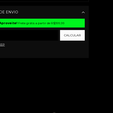
DE ENVIO
Alterar CEP
Aproveite!
Frete grátis a partir de
R$399,99
CALCULAR
CEP