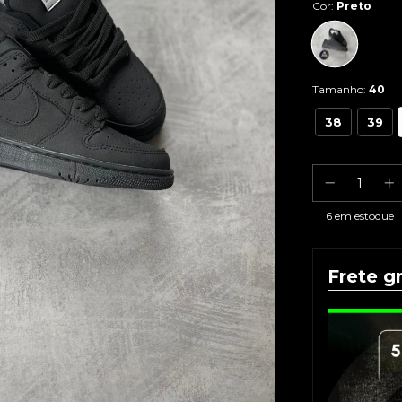
Cor:
Preto
Tamanho:
40
38
39
6
em estoque
Frete gr