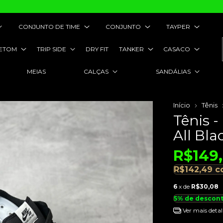
CONJUNTO DE TIME
CONJUNTO
TAYPER
ETOM
TRIP SIDE
DRY FIT
TANKER
CASACO
MEIAS
CALÇAS
SANDÁLIAS
Início
Tênis
Tênis 
All Bla
R$149
R$142,49
c
6
x de
R$30,08
5% de descon
Ver mais detal