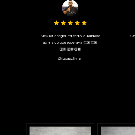
Meu kit chegou td certo, qualidade
Ch
acima do que esperava 👏🏾👏🏾
👏🏾👏🏾👏🏾
@lucass.lima_