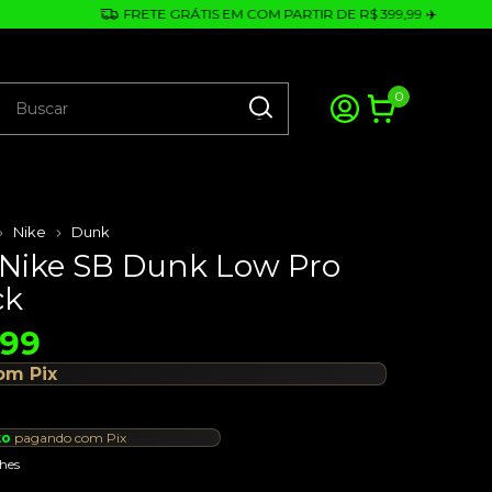
FRETE GRÁTIS EM COM PARTIR DE R$ 399,99 ✈️
0
Nike
Dunk
- Nike SB Dunk Low Pro
ck
,99
om
Pix
to
pagando com Pix
hes