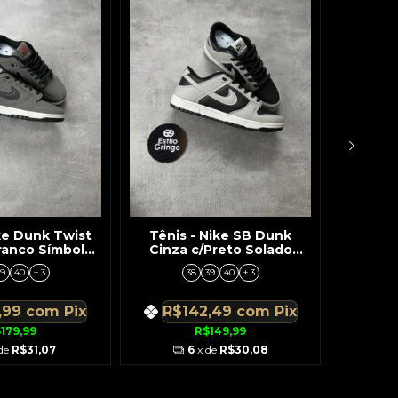
ike Dunk Twist
Tênis - Nike SB Dunk
Tênis
ranco Símbolo
Cinza c/Preto Solado
Premiu
reto
Branco
Marro
9
40
+ 3
38
39
40
+ 3
,99
com
Pix
R$142,49
com
Pix
R$
179,99
R$149,99
 de
R$31,07
6
x de
R$30,08